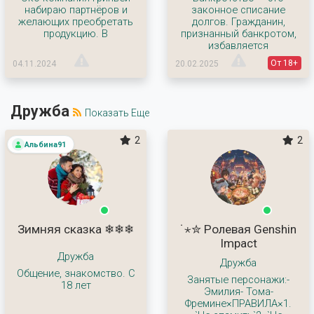
набираю партнёров и
законное списание
желающих преобретать
долгов. Гражданин,
продукцию. В
признанный банкротом,
избавляется
От 18+
04.11.2024
20.02.2025
Дружба
Показать Еще
2
2
Альбина91
Зимняя сказка ❄❄❄
˙⋆✮ Ролевая Genshin
Impact
Дружба
Дружба
Общение, знакомство. С
Занятые персонажи:-
18 лет
Эмилия- Тома-
Фремине×ПРАВИЛА×1.