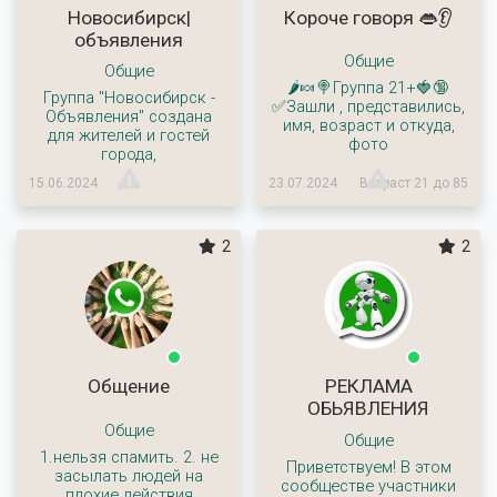
Новосибирск|
Короче говоря 👄👂
объявления
Общие
Общие
🌶🍬🍭Группа 21+🍓🔞
Группа "Новосибирск -
✅Зашли , представились,
Объявления" создана
имя, возраст и откуда,
для жителей и гостей
фото
города,
15.06.2024
23.07.2024
Возраст 21 до 85
2
2
Общение
РЕКЛАМА
ОБЬЯВЛЕНИЯ
Общие
Общие
1.нельзя спамить. 2. не
Приветствуем! В этом
засылать людей на
сообществе участники
плохие действия