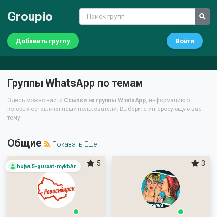
Groupio
Добавить группу
Войти
Группы WhatsApp по темам
Здесь можно найти
Ссылки на группы WhatsApp
, информацию о
которых оставляют наши пользователи. Выберите интересующую вас
тему:
Общие
Показать Еще
5
3
hujwu5-gusxat-mykbAr