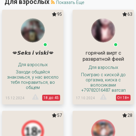
Для взрослых
Показать Еще
95
63
💋𝙎𝙚𝙠𝙨 𝙞 𝙫𝙞𝙨𝙠𝙞💋
горячий вирт с
развратной феей
Для взрослых
Для взрослых
Заходи общайся
Поиграю с киской до
знакомься, у нас весело
оргазма, киска с
тебя понравиться, во
волосиками
общем
+79782016487 ватсап
18 до 45
От 18+
15.12.2024
17.10.2024
57
28