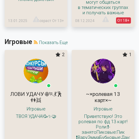
могут общаться
в тематических группах
и получать важные
От 18+
13.01.2025
Возраст От 13+
08.12.2024
Игровые
Показать Еще
2
1
ЛОВИ УДАЧУ 🌐🏃💃🕺
~×ролевая 13
👫👯
карт×~
Игровые
Игровые
ТВОЯ УДАЧА!🥳✨🤝
Приветствую! Это
ролевая по фд 13 карт!
Роли:❗-
занятоПиковые:Пик
❗ВаруЭммаБубновые:ДантеГ