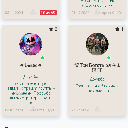
`Не спамить`2. `Не
обижать других
18 до 60
03.11.2024
21.10.2024
Возраст От 13+
2
1
🔥𝕭𝖆𝖓𝖉𝖆🔥
💯 Три Богатыря ✈️⚓
🇷🇺
Дружба
Дружба
Вас приветствует
Группа для общения и
администрация группы -
знакомства
🔥𝕭𝖆𝖓𝖉𝖆🔥. Просьба
администратора группы
не
04.07.2024
Возраст 13 до 18
24.07.2024