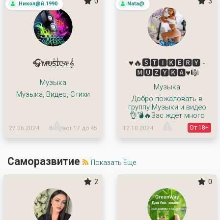
0
3
.Никол@й.1990
Nata@
🎧ᴍͫ͢ᴜͧ͢sᷤ͢ɪͥ͢ᴄͨ͢ᴀͣ͢ 𝄞
♥️🔥🆂🆃🅸🅺🅴🆁🆈 -
🅼🆄🆉🆈🅺🅰♥️🎼
Музыка
Музыка
Музыка, Видео, Стихи
Добро пожаловать в
группу Музыки и видео
👌💣🔥Вас ждёт много
От 18+
27.06.2024
Возраст 17 до 45
12.10.2024
Саморазвитие
Показать Еще
2
0