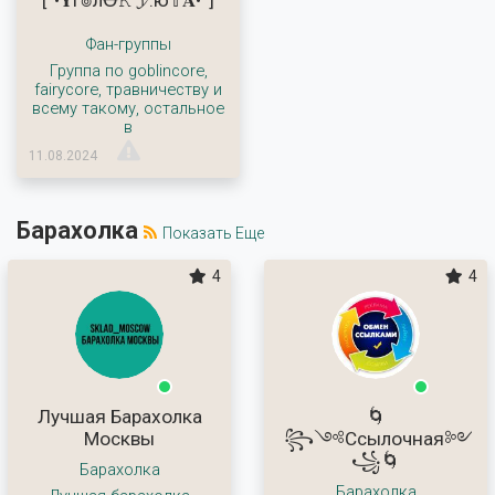
[°•𝐘г๏лꝊ𝙺 𝓨.ю𝕋𝐀•°]
Фан-группы
Группа по goblincore,
fairycore, травничеству и
всему такому, остальное
в
11.08.2024
Барахолка
Показать Еще
4
4
Лучшая Барахолка
🌀
Москвы
꧂༺Ссылочная༻
꧁🌀
Барахолка
Барахолка