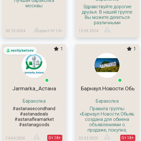
Лучшая барахолка
москвы
Здравствуйте дорогие
друзья. В нашей группе
Вы можете делиться
различными
30.10.2024
Возраст От 13+
13.05.2024
1
1
vasiliy.kartsev
Jarmarka_Астана
Барнаул.Новости.Обья
Барахолка
Барахолка
#astanasecondhand
Правила группы
#astanadeals
«Барнаул.Новости.Обьявлен
#astanafleamarket
создана для обмена
#astanagoods
объявлениями о
продаже, покупке,
От 18+
От 18+
14.04.2026
02.03.2025