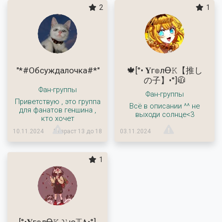
2
1
"*#Обсуждалочка#*"
🍁[°• 𝐘г๏лꝊ𝙺【推し
の子】•°]🧥
Фан-группы
Фан-группы
Приветствую , это группа
Всё в описании ^^ не
для фанатов геншина ,
выходи солнце<3
кто хочет
10.11.2024
Возраст 13 до 18
03.11.2024
1