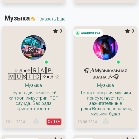
Музыка
Показать Еще
0
0
Wladimir193
☆♬●✧🅁🄰🄿
🎧🎶Муɜыᴋᴀᴧьнᴀя
🄼🅄S🄸🄲 ✧●♬☆
ʙᴏᴧнᴀ 🎶🎧
Музыка
Музыка
Группа для ценителей
Только энергия музыки
хип-хоп индустрии, РЭП
присутствует тут,
саунда. Вас рада
зажигательные
приветствовать
трэки.Волна адреналина,
музыки, будет
От 18+
20.11.2024
23.08.2024