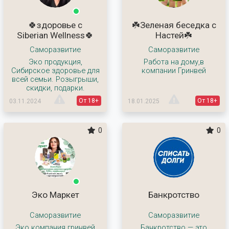
🍀здоровье с
☘️Зеленая беседка с
Siberian Wellness🍀
Настей☘️
Саморазвитие
Саморазвитие
Эко продукция,
Работа на дому,в
Сибирское здоровье для
компании Гринвей
всей семьи. Розыгрыши,
скидки, подарки.
От 18+
От 18+
03.11.2024
18.01.2025
0
0
Эко Маркет
Банкротство
Саморазвитие
Саморазвитие
Эко компания гринвей
Банкротство — это