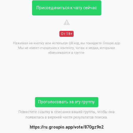
Присоединиться к чату сейчас
От 18+
Нажимая на кнопку или используя QR-код, вы покидаете Groupio.app
Мы не имеет отношения к контенту, чатам и медиа, которыми
обмениваются в группе
Проголосовать за эту группу
Поместите ссылку в описание вашей группы, чтобы она
появилась в верхней части результатов поиска.
https://ru.groupio.app/vote/870gz9n2