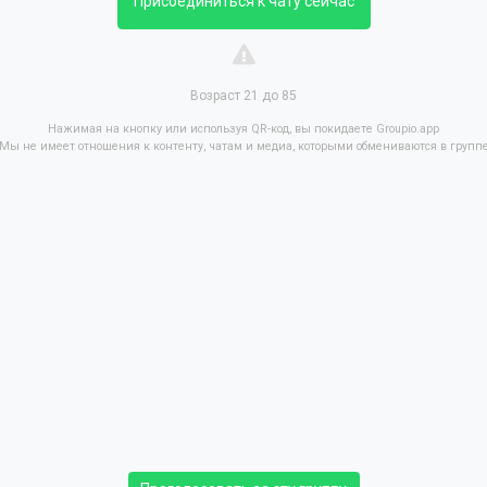
Присоединиться к чату сейчас
Возраст 21 до 85
Нажимая на кнопку или используя QR-код, вы покидаете Groupio.app
Мы не имеет отношения к контенту, чатам и медиа, которыми обмениваются в групп