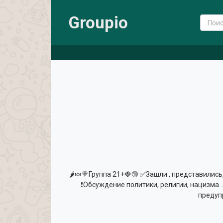
Groupio
🌶🍬🍭Группа 21+🍓🔞 ✅Зашли , представились,
❗️Обсуждение политики, религии, нацизма ..
предуп