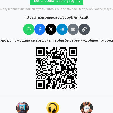
Проголосовать за эту группу
ылку в описание вашей группы, чтобы она появилась в верхней части резуль
https://ru.groupio.app/vote/k7mjKEqK
-код с помощью смартфона, чтобы быстрее и удобнее присоед