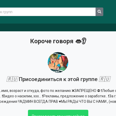
Короче говоря 👄👂
🇷🇺
Присоединиться к этой группе
🇷🇺
 имя, возраст и откуда, фото по желанию ❌ЗАПРЕЩЕНО ⛔️ ❗️Любые с
. ❗️Видео о насилии, xxx... ❗️Рекламы, предложение о заработке.. ❗️
реждения ‼️АДМИН ВСЕГДА ПРАВ ♥️МЫ РАДЫ ЧТО ВЫ С НАМИ , (нов