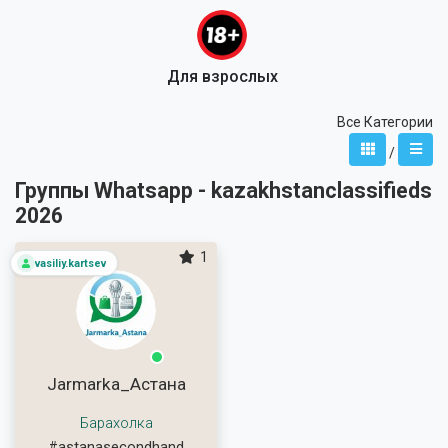
Для взрослых
Все Категории
/
Группы Whatsapp - kazakhstanclassifieds
2026
1
vasiliy.kartsev
Jarmarka_Астана
Барахолка
#astanasecondhand