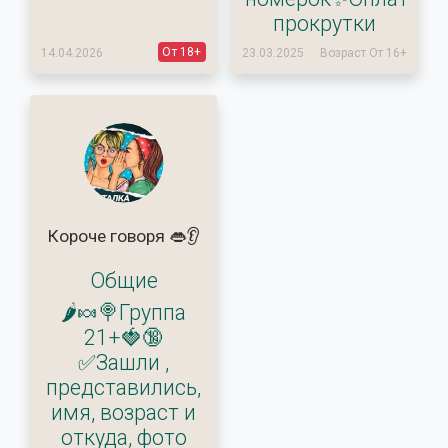
прокрутки
От 18+
14.04.2026
23.03.2025
Возраст От 16+
Короче говоря 👄👂
Общие
🌶🍬🍭Группа
21+🍓🔞
✅Зашли ,
представились,
имя, возраст и
откуда, фото