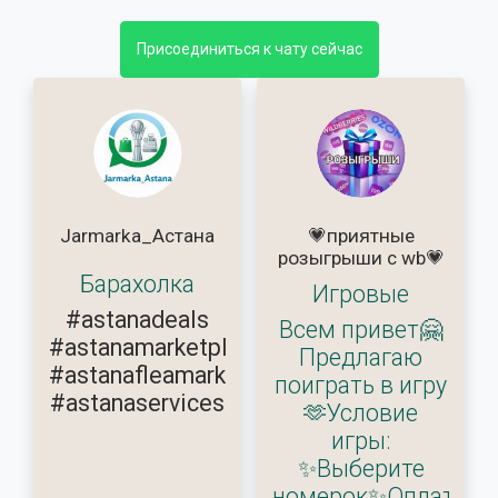
Присоединиться к чату сейчас
Jarmarka_Астана
💗приятные
розыгрыши с wb💗
Барахолка
Игровые
#astanadeals
Всем привет🤗
#astanamarketplace
Предлагаю
#astanafleamarket
поиграть в игру
#astanaservices
🫶Условие
игры:
✨Выберите
номерок✨Оплатите