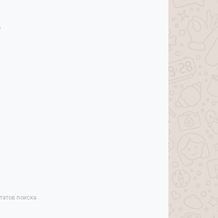
е
татов поиска.