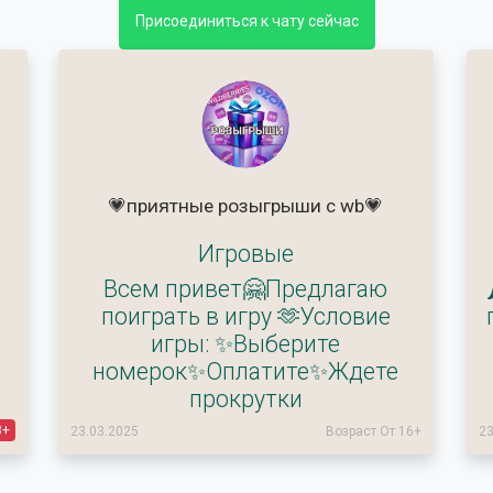
Присоединиться к чату сейчас
💗приятные розыгрыши с wb💗
Игровые
Всем привет🤗Предлагаю
поиграть в игру 🫶Условие
игры: ✨Выберите
номерок✨Оплатите✨Ждете
прокрутки
8+
23.03.2025
Возраст От 16+
23