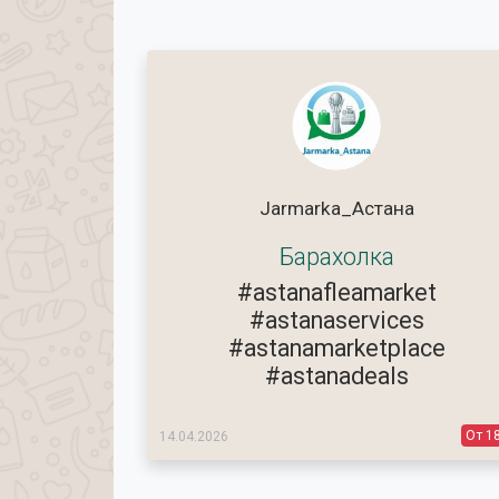
Jarmarka_Астана
Барахолка
#astanafleamarket
#astanaservices
#astanamarketplace
#astanadeals
От 1
14.04.2026