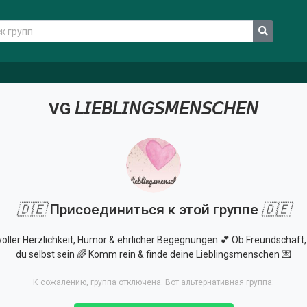
VG 𝘓𝘐𝘌𝘉𝘓𝘐𝘕𝘎𝘚𝘔𝘌𝘕𝘚𝘊𝘏𝘌𝘕
🇩🇪
Присоединиться к этой группе
🇩🇪
oller Herzlichkeit, Humor & ehrlicher Begegnungen 💕 Ob Freundschaft, F
du selbst sein 🌈 Komm rein & finde deine Lieblingsmenschen 💌
К сожалению, группа отключена. Вот альтернативная группа: