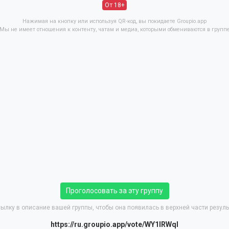
От 18+
Нажимая на кнопку или используя QR-код, вы покидаете Groupio.app
Мы не имеет отношения к контенту, чатам и медиа, которыми обмениваются в групп
Проголосовать за эту группу
ылку в описание вашей группы, чтобы она появилась в верхней части резуль
https://ru.groupio.app/vote/WY1lRWql