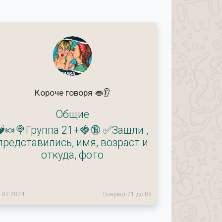
Короче говоря 👄👂
Общие
🌶🍬🍭Группа 21+🍓🔞 ✅Зашли ,
представились, имя, возраст и
откуда, фото
.07.2024
Возраст 21 до 85