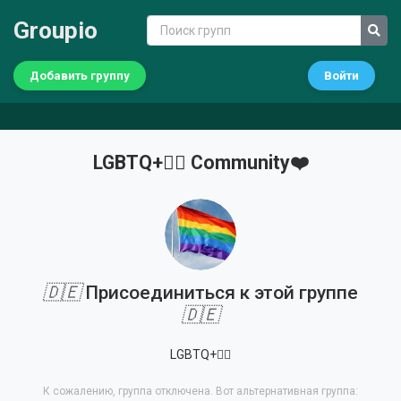
Groupio
Добавить группу
Войти
LGBTQ+🏳️‍🌈 Community❤️
🇩🇪
Присоединиться к этой группе
🇩🇪
LGBTQ+🏳️‍🌈
К сожалению, группа отключена. Вот альтернативная группа: