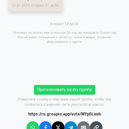
23.07.2024
Возраст 21 до 85
Возраст 18 до 30
Нажимая на кнопку или используя QR-код, вы покидаете Groupio.app
Мы не имеет отношения к контенту, чатам и медиа, которыми
обмениваются в группе
Проголосовать за эту группу
Поместите ссылку в описание вашей группы, чтобы она
появилась в верхней части результатов поиска.
https://ru.groupio.app/vote/WYp5Lenb