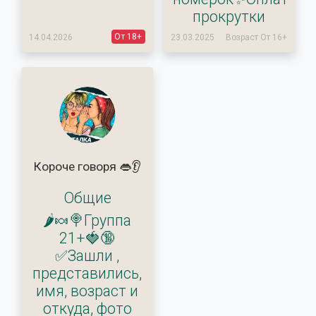
прокрутки
От 18+
14.04.2026
23.03.2025
Возраст От 16+
Короче говоря 👄👂
Общие
🌶🍬🍭Группа
21+🍓🔞
✅Зашли ,
представились,
имя, возраст и
откуда, фото