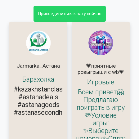
Присоединиться к чату сейчас
Jarmarka_Астана
💗приятные
розыгрыши с wb💗
Барахолка
Игровые
#kazakhstanclassifieds
Всем привет🤗
#astanadeals
Предлагаю
#astanagoods
поиграть в игру
#astanasecondhand
🫶Условие
игры:
✨Выберите
номерок✨Оплатите