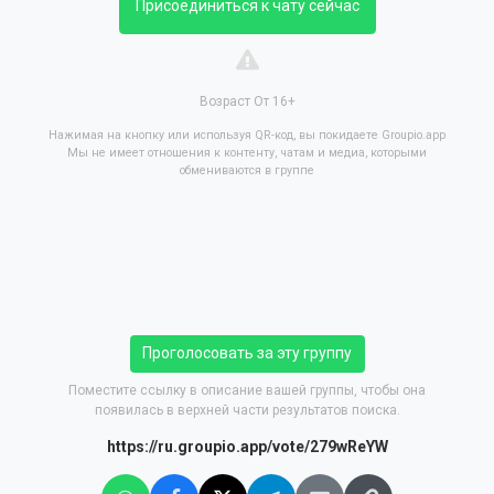
Присоединиться к чату сейчас
Возраст От 16+
Нажимая на кнопку или используя QR-код, вы покидаете Groupio.app
Мы не имеет отношения к контенту, чатам и медиа, которыми
обмениваются в группе
Проголосовать за эту группу
Поместите ссылку в описание вашей группы, чтобы она
появилась в верхней части результатов поиска.
https://ru.groupio.app/vote/279wReYW