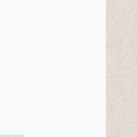
е
татов поиска.