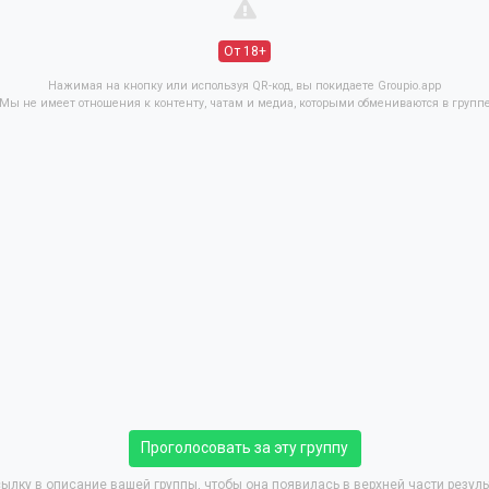
От 18+
Нажимая на кнопку или используя QR-код, вы покидаете Groupio.app
Мы не имеет отношения к контенту, чатам и медиа, которыми обмениваются в групп
Проголосовать за эту группу
ылку в описание вашей группы, чтобы она появилась в верхней части резуль