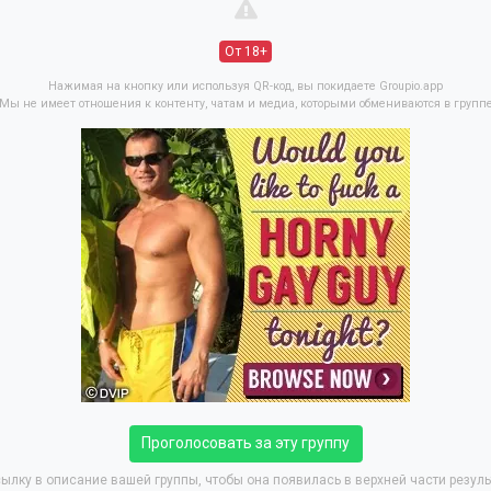
От 18+
Нажимая на кнопку или используя QR-код, вы покидаете Groupio.app
Мы не имеет отношения к контенту, чатам и медиа, которыми обмениваются в групп
Проголосовать за эту группу
ылку в описание вашей группы, чтобы она появилась в верхней части резуль