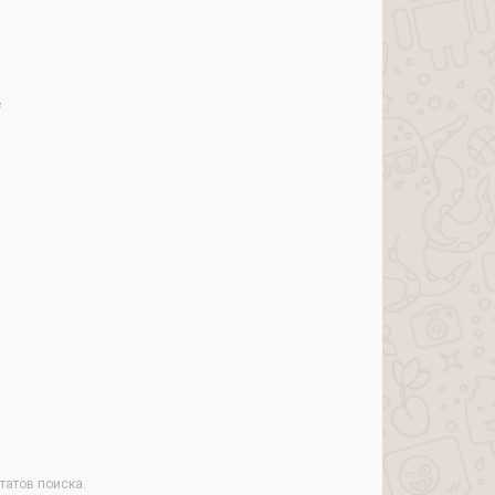
е
татов поиска.