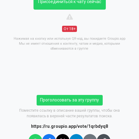
Присоединиться к чату сейчас
От 18+
Нажимая на кнопку или используя QR-код, вы покидаете Groupio.app
Мы не имеет отношения к контенту, чатам и медиа, которыми
обмениваются в группе
Проголосовать за эту группу
Поместите ссылку в описание вашей группы, чтобы она
появилась в верхней части результатов поиска.
https://ru.groupio.app/vote/1qrbdyq8