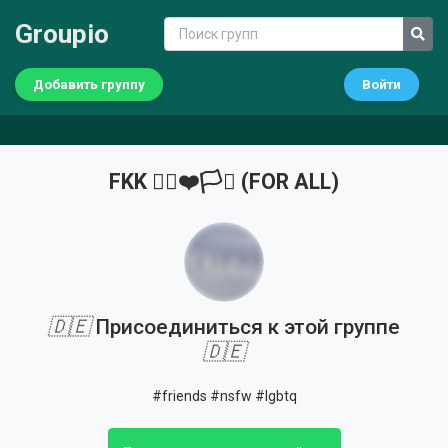
Groupio
Добавить группу
Войти
FKK 🏳️‍🌈❤️🏳️‍⚧️ (FOR ALL)
🇩🇪
Присоединиться к этой группе
🇩🇪
#friends #nsfw #lgbtq