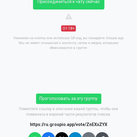
Присоединиться к чату сейчас
От 18+
Нажимая на кнопку или используя QR-код, вы покидаете Groupio.app
Мы не имеет отношения к контенту, чатам и медиа, которыми
обмениваются в группе
Проголосовать за эту группу
Поместите ссылку в описание вашей группы, чтобы она
появилась в верхней части результатов поиска.
https://ru.groupio.app/vote/ZnEXxZYX