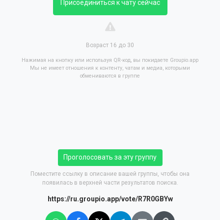
Присоединиться к чату сейчас
Возраст 16 до 30
Нажимая на кнопку или используя QR-код, вы покидаете Groupio.app
Мы не имеет отношения к контенту, чатам и медиа, которыми
обмениваются в группе
Проголосовать за эту группу
Поместите ссылку в описание вашей группы, чтобы она
появилась в верхней части результатов поиска.
https://ru.groupio.app/vote/R7R0GBYw