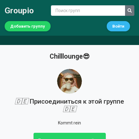
Groupio
Добавить группу
Войти
Chilllounge😎
🇩🇪
Присоединиться к этой группе
🇩🇪
Kommt rein